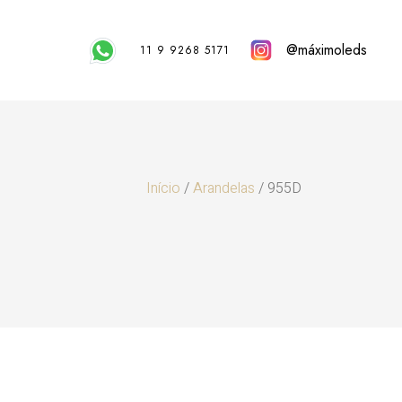
@máximoleds
11 9 9268 5171
Início
/
Arandelas
/ 955D