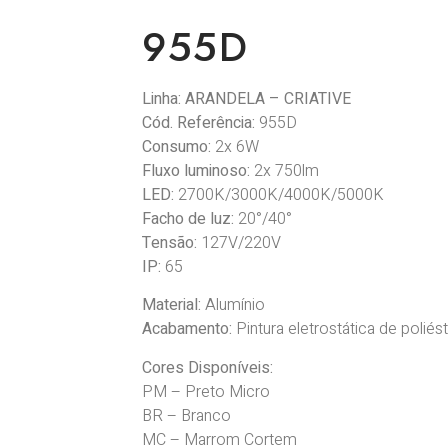
955D
Linha:
ARANDELA – CRIATIVE
Cód. Referência:
955D
Consumo:
2x 6W
Fluxo luminoso:
2x 750lm
LED:
2700K/3000K/4000K/5000K
Facho de luz:
20°/40°
Tensão:
127V/220V
IP:
65
Material:
Alumínio
Acabamento:
Pintura eletrostática de poliés
Cores Disponíveis:
PM – Preto Micro
BR – Branco
MC – Marrom Cortem