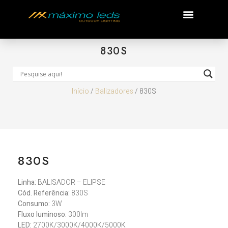
830S
Início
/
Balizadores
/ 830S
830S
Linha:
BALISADOR – ELIPSE
Cód. Referência:
830S
Consumo:
3W
Fluxo luminoso:
300lm
LED:
2700K/3000K/4000K/5000K