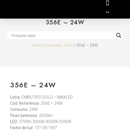
356E – 24W
Início
/
Embutido Solo
/ 356E – 24W
356E – 24W
Linha:
EMBUTIDO SOLO – MAXLED
Cód. Referência:
356E – 24W
Consumo:
24W
Fluxo luminoso:
3200lm
LED:
2700K/3000K/4000K/5000K
Facho de luz:
15°/36°/60°