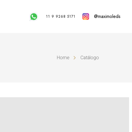
@maximoleds
11 9 9268 5171
Home
Catálogo